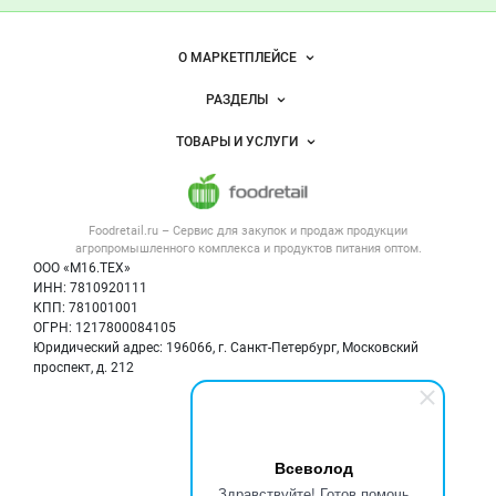
— продукты
питания
Важные разделы и контакты
Навигация по сайту
О МАРКЕТПЛЕЙСЕ
Новости Foodretail.ru
РАЗДЕЛЫ
Услуги и цены
Объявления
ТОВАРЫ И УСЛУГИ
Размещение рекламы
Каталог компаний
Напитки, соки, вода
Публичная оферта
Новости рынка
Услуги
Контактная информация
Форум
Foodretail.ru – Сервис для закупок и продаж
продукции
Оборудование для пищепрома
Политика обработки персональных данных
Вакансии
агропромышленного комплекса и продуктов питания
оптом.
Тара и упаковка
Для СМИ
ООО «М16.ТЕХ»
Блог
ИНН: 7810920111
Б/у оборудование
КПП: 781001001
Вакансии
ОГРН: 1217800084105
Юридический адрес: 196066, г. Санкт-Петербург, Московский
Информация о компаниях
проспект, д. 212
Карта объявлений
Мы в соцсетях:
Всеволод
Здравствуйте! Готов помочь