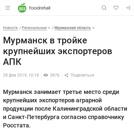
Раздел навигации по сайту foodretail.r
Мурманск в тройке крупнейши
Новости
Разделы
Новости
Региональные
Мурманская область
Мурманск в тройке
крупнейших экспортеров
АПК
28 фев 2019, 10:18
3876
Мурманск занимает третье место среди
крупнейших экспортеров аграрной
продукции после Калининградской области
и Санкт-Петербурга согласно справочнику
Росстата.