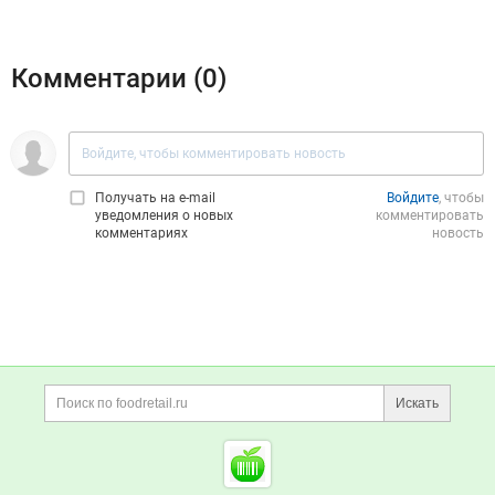
Комментарии (
0
)
Получать на e‑mail
Войдите
, чтобы
уведомления о новых
комментировать
комментариях
новость
Дополнительная информация
Поиск по сайту и ссы
Искать
Cсылки на полезные проект
Foodretail.ru