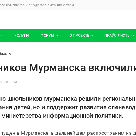
u
го комплекса и продуктов питания
оптом.
УСЛУГИ
ФОРУМ
О ПРОЕКТЕ
ПРАЙС-ЛИСТЫ
ге компаний
Все темы
Блог
Мои прайс-ли
ка включили оленину
бласть
компаний
Избранные
Услуги проекта
ников Мурманска включили
 размещение
С моим участием
О проекте
Контакты
ю школьников Мурманска решили региональны
Публичная оферта
ания детей, но и поддержит развитие оленевод
Реклама на сайте
о министерства информационной политики.
апущен в Мурманске, в дальнейшем распространим на 