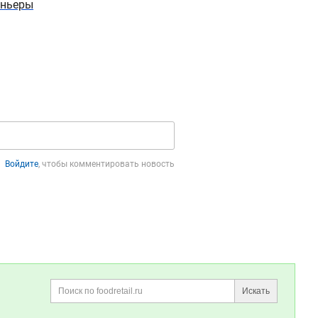
оньеры
вылов рыбы
Войдите
, чтобы комментировать новость
Искать
Поиск