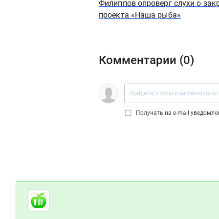
Филиппов опроверг слухи о зак
проекта «Наша рыба»
Комментарии (
0
)
Получать на e‑mail уведомл
Дополнительная информация
Cсылки на полезные проекты
Foodretail.ru