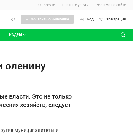
О сайте
О проекте
Платные услуги
Реклама на сайте
Добавить объявление
Вход
Регистрация
КАДРЫ
сты
Все вакансии
Все резюме
 оленину
е власти. Это не только
ческих хозяйств, следует
другие муниципалитеты и