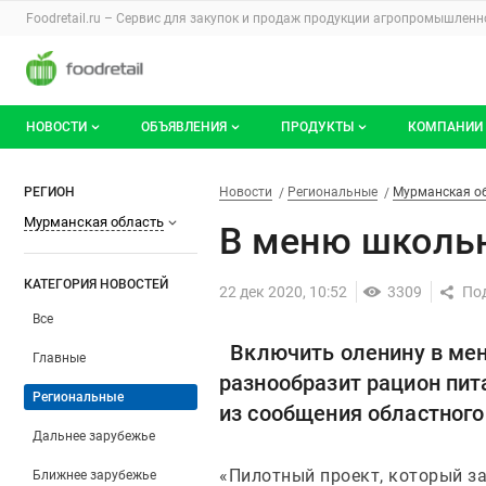
Раздел навигации по сайту foodretail.r
Foodretail.ru – Сервис для закупок и продаж
продукции агропромышленно
Авторизация и меню пользователя
Навигация по разделам сайта foodretail.ru
НОВОСТИ
ОБЪЯВЛЕНИЯ
ПРОДУКТЫ
КОМПАНИИ
Новости рынка
Все объявления
О каталоге брендов
О катало
В меню школьников Мурманс
Фильтры
Новости
Разделы
РЕГИОН
Новости
Региональные
Мурманская о
Мурманская область
Документы
Мои объявления
Продукты питания
Каталог 
В меню школь
Мои продукты и напитки
Премиум
КАТЕГОРИЯ НОВОСТЕЙ
22 дек 2020, 10:52
3309
Все
Включить оленину в мен
Главные
разнообразит рацион пит
Региональные
из сообщения областног
Дальнее зарубежье
«Пилотный проект, который з
Ближнее зарубежье