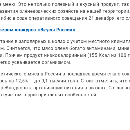
е меню. Это не только полезный и вкусный продукт, т
звития оленеводческих хозяйств на нашей территории»
бис в ходе оперативного совещания 21 декабря, его с
зером конкурса «Вкусы России»
итание в заполярных школах с учетом местного климат
м. Считается, что мясо оленя богато витаминами, мин
. Причем продукт низкокалорийный (155 Ккал на 100 
егко усваивается организмом.
етического мяса в России в последнее время стало сок
ь на 12,5% – до 9,1 тысячи тонн. Стоит отметить, что 
требнадзора к организации питания в школах. Согласн
 с учетом территориальных особенностей.